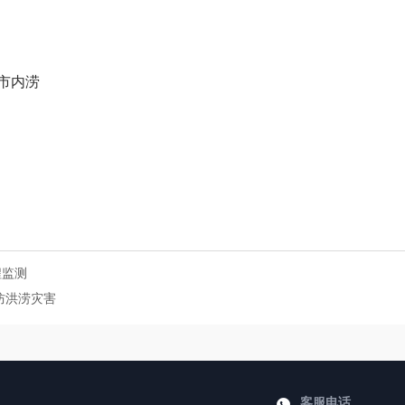
市内涝
程监测
防洪涝灾害
客服电话